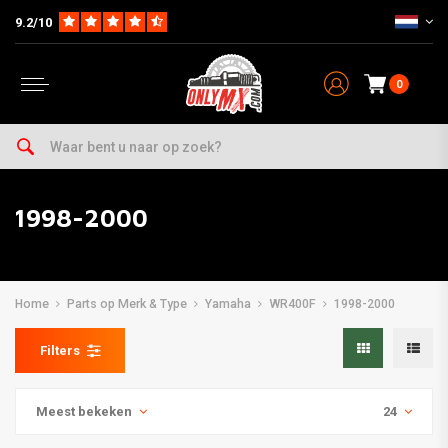
9.2/10
0
1998-2000
Home
Parts op Merk & Type
Yamaha
WR400F
1998-2000
Filters
Meest bekeken
24