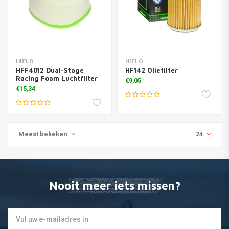
HIFLO
HIFLO
HFF4012 Dual-Stage
HF142 Oliefilter
Racing Foam Luchtfilter
€9,05
€15,34
Meest bekeken
24
Nooit meer iets missen?