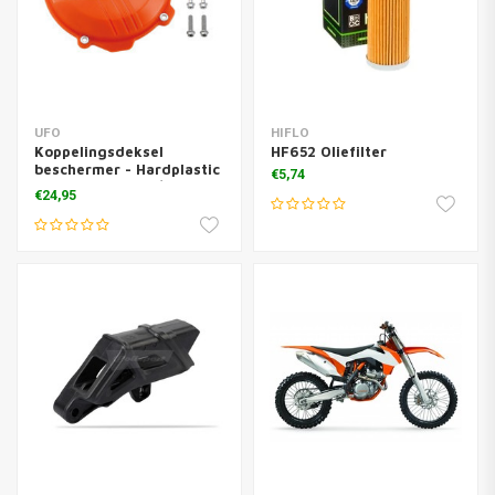
UFO
HIFLO
Koppelingsdeksel
HF652 Oliefilter
beschermer - Hardplastic
€5,74
oranje EXC-F250/350 -
€24,95
SX-F250/350