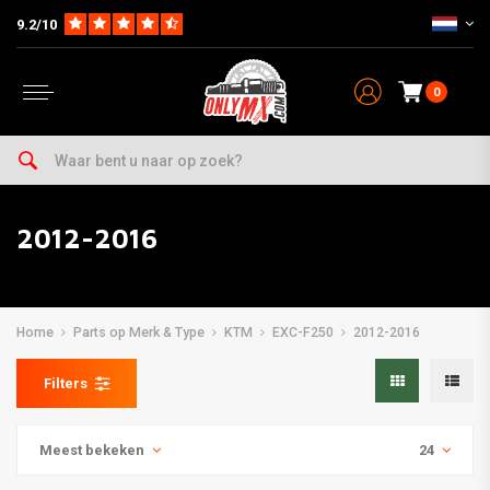
9.2/10
0
2012-2016
Home
Parts op Merk & Type
KTM
EXC-F250
2012-2016
Filters
Meest bekeken
24