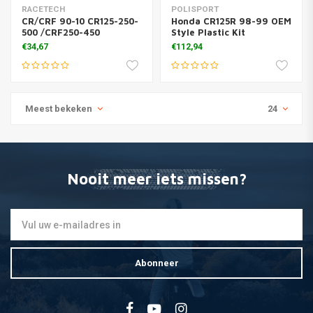
RACETECH
POLISPORT
CR/CRF 90-10 CR125-250-
Honda CR125R 98-99 OEM
500 /CRF250-450
Style Plastic Kit
€34,67
€112,94
Meest bekeken
24
Nooit meer iets missen?
Abonneer