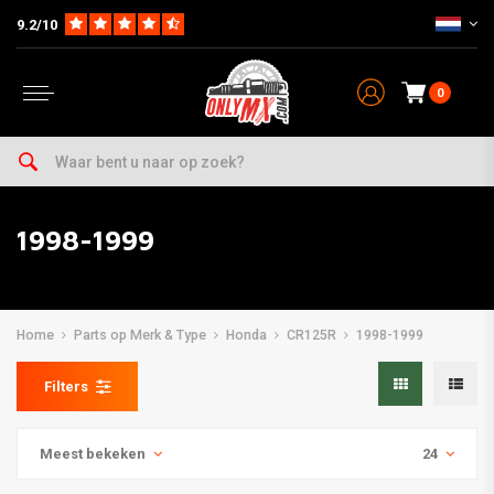
9.2/10
0
1998-1999
Home
Parts op Merk & Type
Honda
CR125R
1998-1999
Filters
Meest bekeken
24