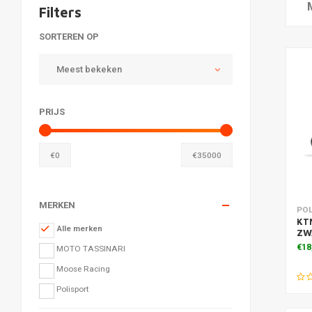
Filters
SORTEREN OP
Meest bekeken
PRIJS
€
0
€
35000
MERKEN
Toe
PO
KTM
Alle merken
ZW
€18
MOTO TASSINARI
Moose Racing
Polisport