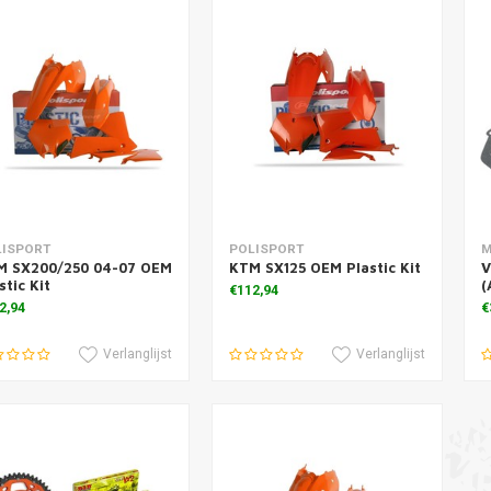
voegen aan winkelwagen
Toevoegen aan winkelwagen
T
LISPORT
POLISPORT
M
M SX200/250 04-07 OEM
KTM SX125 OEM Plastic Kit
V
stic Kit
(
€112,94
2,94
€
Verlanglijst
Verlanglijst