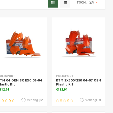
24
TOON:
oevoegen aan winkelwagen
Toevoegen aan winkelwagen
OLISPORT
POLISPORT
TM 04 OEM SX EXC 03-04
KTM SX200/250 04-07 OEM
lastic Kit
Plastic Kit
112,94
€112,94
Verlanglijst
Verlanglijst