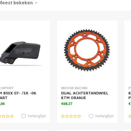
Meest bekeken
voegen aan winkelwagen
Toevoegen aan winkelwagen
T
LISPORT
MOOSE RACING
P
 85SX 07- /SX -06
DUAL ACHTERTANDWIEL
K
ART
KTM ORANJE
P
,06
€68,37
€
Verlanglijst
Verlanglijst