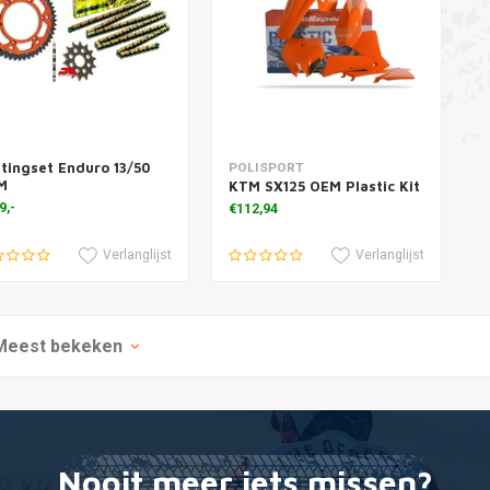
tingset Enduro 13/50
voegen aan winkelwagen
Toevoegen aan winkelwagen
POLISPORT
M
KTM SX125 OEM Plastic Kit
9,-
€112,94
Verlanglijst
Verlanglijst
Meest bekeken
Nooit meer iets missen?