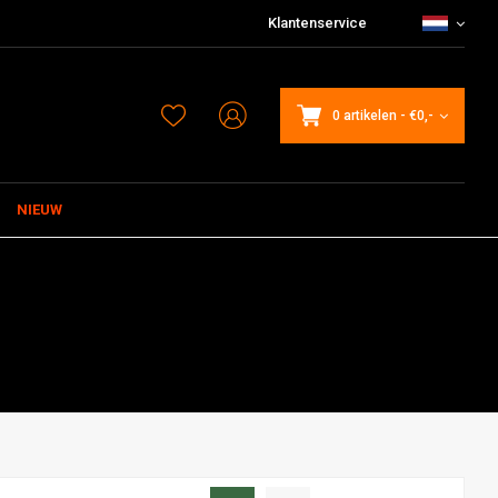
Klantenservice
0 artikelen
-
€0,-
NIEUW