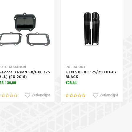
oevoegen aan winkelwagen
Toevoegen aan winkelwagen
OTO TASSINARI
POLISPORT
-Force 3 Reed SX/EXC 125
KTM SX EXC 125/250 03-07
ALL) (EX 2016)
BLACK
33.130,88
€28,64
Verlanglijst
Verlanglijst