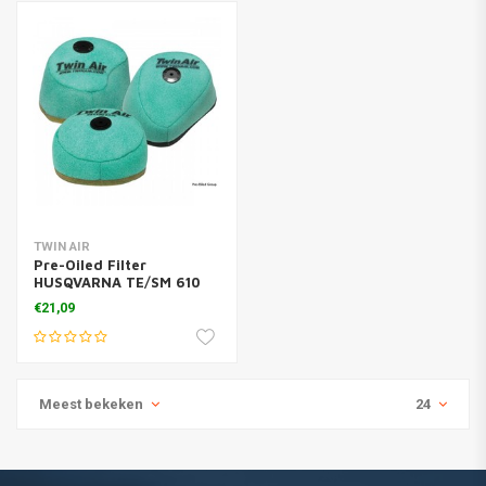
TWIN AIR
Pre-Oiled Filter
HUSQVARNA TE/SM 610
'91-08
€21,09
Meest bekeken
24