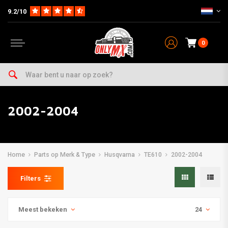
9.2/10
0
2002-2004
Home
Parts op Merk & Type
Husqvarna
TE610
2002-2004
Filters
Meest bekeken
24