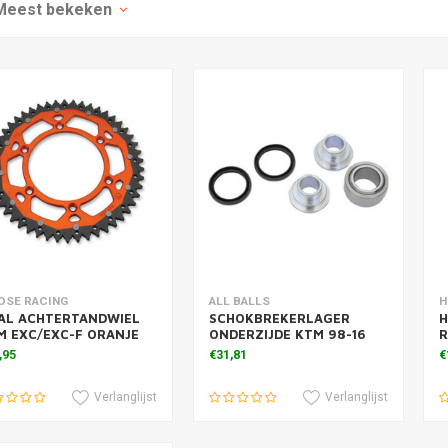
Meest bekeken
voegen aan winkelwagen
Toevoegen aan winkelwagen
T
OSE RACING
ALL BALLS
H
AL ACHTERTANDWIEL
SCHOKBREKERLAGER
H
M EXC/EXC-F ORANJE
ONDERZIJDE KTM 98-16
R
,95
€31,81
€
Verlanglijst
Verlanglijst