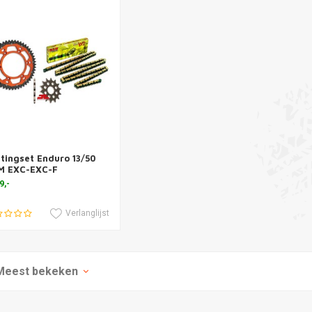
tingset Enduro 13/50
voegen aan winkelwagen
M EXC-EXC-F
9,-
Verlanglijst
Meest bekeken