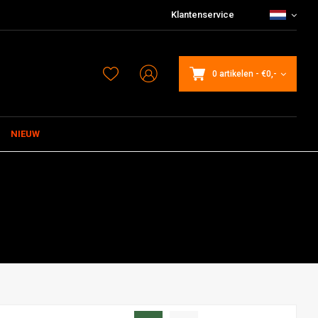
Klantenservice
0 artikelen
-
€0,-
NIEUW