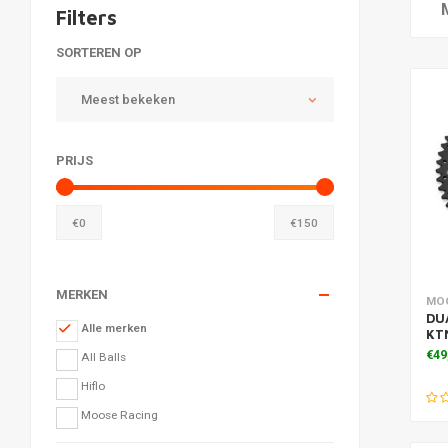
Filters
SORTEREN OP
Meest bekeken
PRIJS
€
0
€
150
MERKEN
Toe
MO
DU
Alle merken
KT
€49
All Balls
Hiflo
Moose Racing