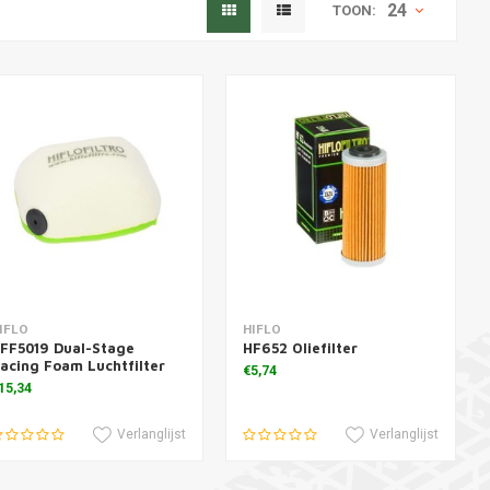
24
TOON:
oevoegen aan winkelwagen
Toevoegen aan winkelwagen
IFLO
HIFLO
FF5019 Dual-Stage
HF652 Oliefilter
acing Foam Luchtfilter
€5,74
15,34
Verlanglijst
Verlanglijst