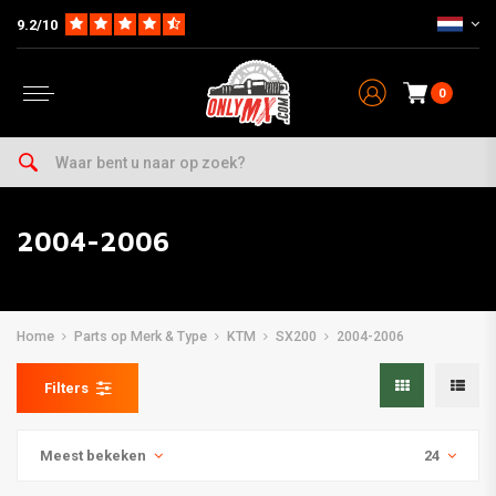
9.2/10
0
2004-2006
Home
Parts op Merk & Type
KTM
SX200
2004-2006
Filters
Meest bekeken
24