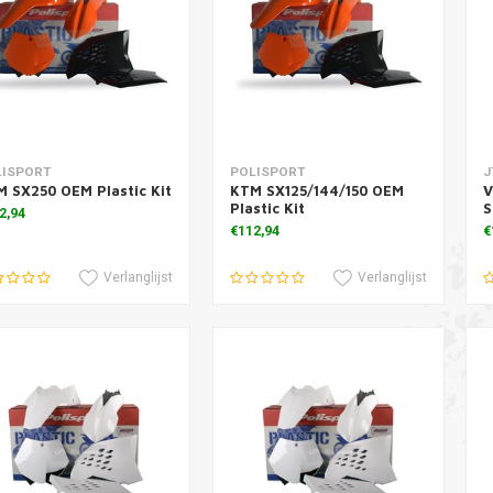
voegen aan winkelwagen
Toevoegen aan winkelwagen
T
LISPORT
POLISPORT
J
 SX250 OEM Plastic Kit
KTM SX125/144/150 OEM
V
Plastic Kit
S
2,94
€112,94
€
Verlanglijst
Verlanglijst