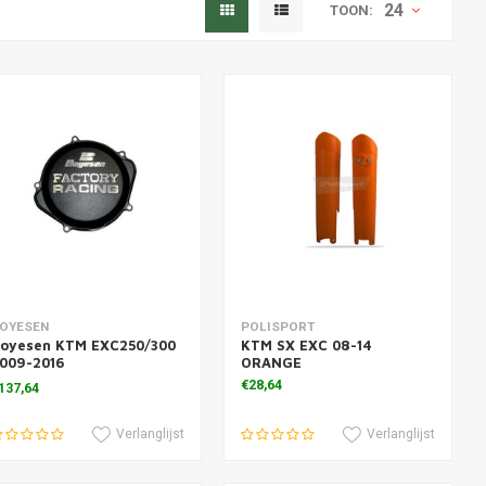
24
TOON:
oevoegen aan winkelwagen
Toevoegen aan winkelwagen
OYESEN
POLISPORT
oyesen KTM EXC250/300
KTM SX EXC 08-14
009-2016
ORANGE
oppelingscarterdeksel
€28,64
137,64
Verlanglijst
Verlanglijst