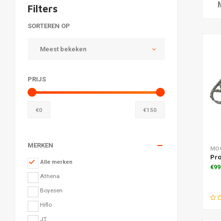
Filters
SORTEREN OP
Meest bekeken
PRIJS
€
0
€
150
MERKEN
Toe
MO
Pr
Alle merken
€99
Athena
Boyesen
Hiflo
JT