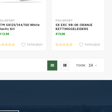
oevoegen aan winkelwagen
Toevoegen aan winkelwagen
OLISPORT
POLISPORT
TM SX125/144/150 White
SX EXC 98-06 ORANJE
lastic Kit
KETTINGGELEIDERS
112,94
€19,06
Verlanglijst
Verlanglijst
24
TOON: