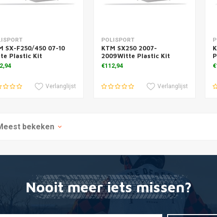
voegen aan winkelwagen
Toevoegen aan winkelwagen
T
LISPORT
POLISPORT
P
M SX-F250/450 07-10
KTM SX250 2007-
K
te Plastic Kit
2009Witte Plastic Kit
P
2,94
€112,94
€
Verlanglijst
Verlanglijst
Meest bekeken
Nooit meer iets missen?