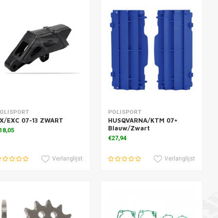
oevoegen aan winkelwagen
Toevoegen aan winkelwagen
OLISPORT
POLISPORT
X/EXC 07-13 ZWART
HUSQVARNA/KTM 07+
Blauw/Zwart
18,05
€27,94
Verlanglijst
Verlanglijst