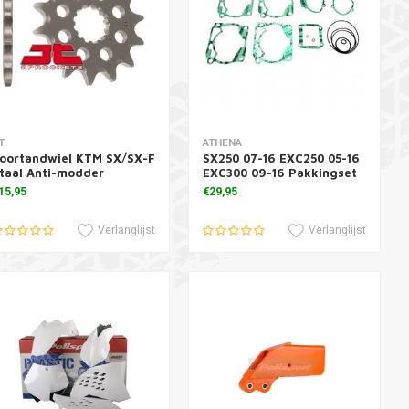
oevoegen aan winkelwagen
Toevoegen aan winkelwagen
T
ATHENA
oortandwiel KTM SX/SX-F
SX250 07-16 EXC250 05-16
taal Anti-modder
EXC300 09-16 Pakkingset
15,95
€29,95
Verlanglijst
Verlanglijst