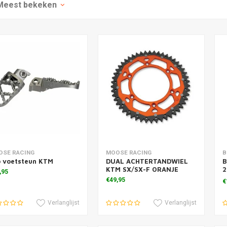
Meest bekeken
voegen aan winkelwagen
Toevoegen aan winkelwagen
T
OSE RACING
MOOSE RACING
B
o voetsteun KTM
DUAL ACHTERTANDWIEL
B
KTM SX/SX-F ORANJE
2
,95
k
€49,95
€
Verlanglijst
Verlanglijst