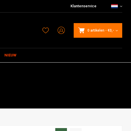
Klantenservice
0 artikelen
-
€0,-
NIEUW