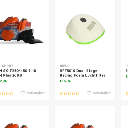
voegen aan winkelwagen
Toevoegen aan winkelwagen
T
LISPORT
HIFLO
P
M SX-F250/450 7-10
HFF5016 Dual-Stage
S
 Plastic Kit
Racing Foam Luchtfilter
€
2,94
€15,34
Verlanglijst
Verlanglijst