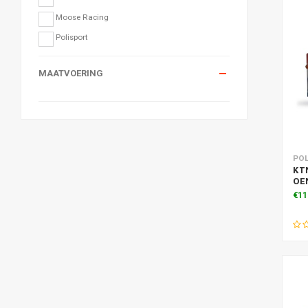
Moose Racing
Polisport
MAATVOERING
Toe
PO
KT
OEM
€11