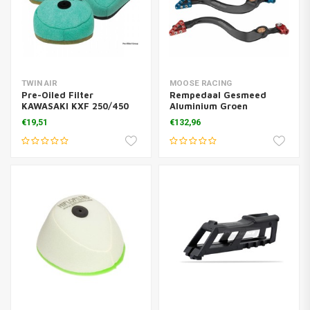
TWIN AIR
MOOSE RACING
Pre-Oiled Filter
Rempedaal Gesmeed
KAWASAKI KXF 250/450
Aluminium Groen
'16-18
Kawasaki KX 450 F
€19,51
€132,96