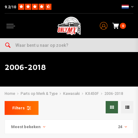
9.2/10
0
2006-2018
Home
Parts op Merk & Type
Kawasaki
KX450F
2006-2018
Filters
Meest bekeken
24