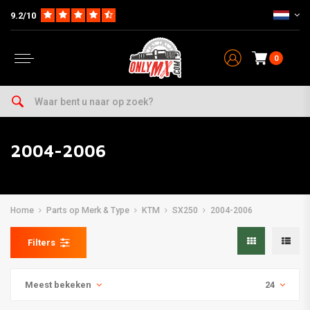
9.2/10
0
2004-2006
Home
Parts op Merk & Type
KTM
SX250
2004-2006
Filters
Meest bekeken
24