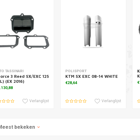
K
voegen aan winkelwagen
Toevoegen aan winkelwagen
T
O TASSINARI
POLISPORT
orce 3 Reed SX/EXC 125
KTM SX EXC 08-14 WHITE
L) (EX 2016)
€
€28,64
.130,88
Verlanglijst
Verlanglijst
Meest bekeken