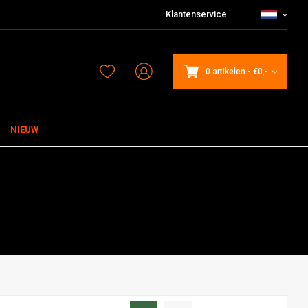
Klantenservice
0 artikelen
-
€0,-
NIEUW