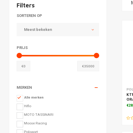
Filters
SORTEREN OP
Meest bekeken
PRIJS
€
0
€
35000
MERKEN
Toe
PO
KT
Alle merken
OR
€28
Hiflo
MOTO TASSINARI
Moose Racing
Polisport