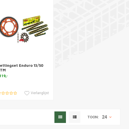
ettingset Enduro 13/50
oevoegen aan winkelwagen
KTM
119,-
Verlanglijst
24
TOON: