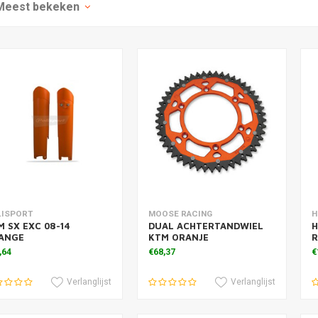
Meest bekeken
voegen aan winkelwagen
Toevoegen aan winkelwagen
T
LISPORT
MOOSE RACING
H
M SX EXC 08-14
DUAL ACHTERTANDWIEL
H
ANGE
KTM ORANJE
R
,64
€68,37
€
Verlanglijst
Verlanglijst