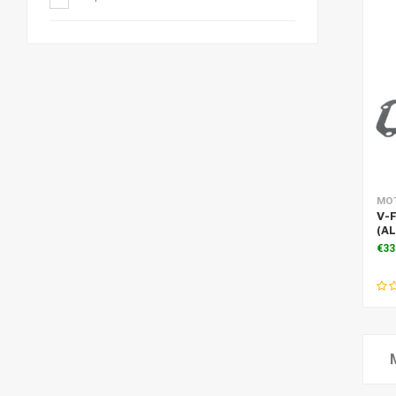
Toe
MOT
V-F
(AL
€33