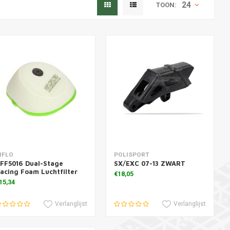
24
TOON:
oevoegen aan winkelwagen
Toevoegen aan winkelwagen
IFLO
POLISPORT
FF5016 Dual-Stage
SX/EXC 07-13 ZWART
acing Foam Luchtfilter
€18,05
15,34
Verlanglijst
Verlanglijst