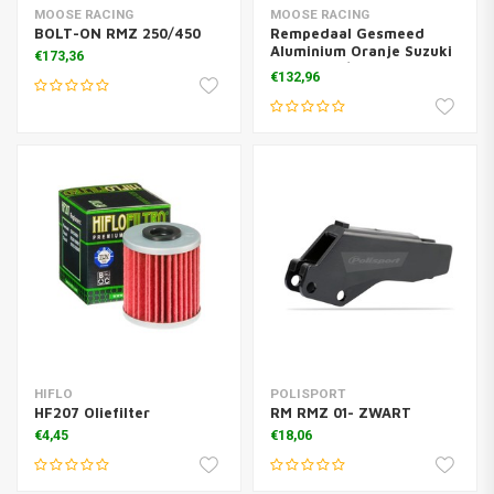
MOOSE RACING
MOOSE RACING
BOLT-ON RMZ 250/450
Rempedaal Gesmeed
Aluminium Oranje Suzuki
€173,36
RM-Z 250 / 450
€132,96
HIFLO
POLISPORT
HF207 Oliefilter
RM RMZ 01- ZWART
€4,45
€18,06