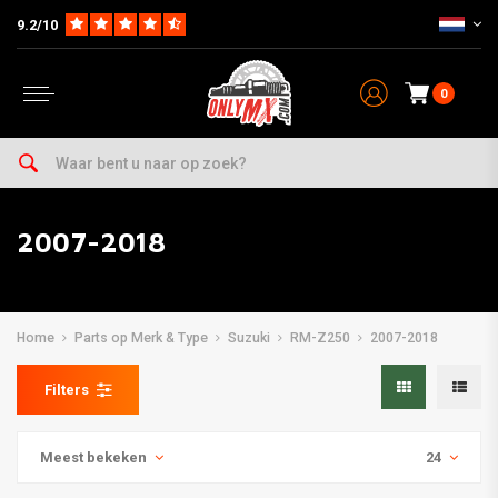
9.2/10
0
2007-2018
Home
Parts op Merk & Type
Suzuki
RM-Z250
2007-2018
Filters
Meest bekeken
24