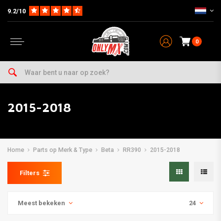
9.2/10
0
2015-2018
Home
Parts op Merk & Type
Beta
RR390
2015-2018
Filters
Meest bekeken
24