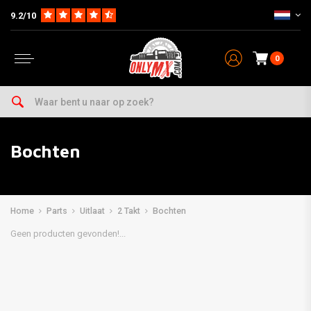
9.2/10
0
Bochten
Home
Parts
Uitlaat
2 Takt
Bochten
Geen producten gevonden!...