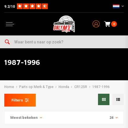
9.2/10
0
1987-1996
Home
Parts op Merk & Type
Honda
CR125R
1987-1996
Filters
Meest bekeken
24