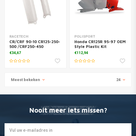
RACETECH
POLISPORT
CR/CRF 90-10 CR125-250-
Honda CR125R 95-97 OEM
500 /CRF250-450
Style Plastic Kit
€34,67
€112,94
Meest bekeken
24
Nooit meer iets missen?