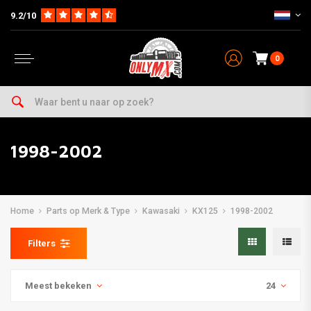
9.2/10
0
1998-2002
Home
Parts op Merk & Type
Kawasaki
KX125
1998-2002
Filters
Meest bekeken
24