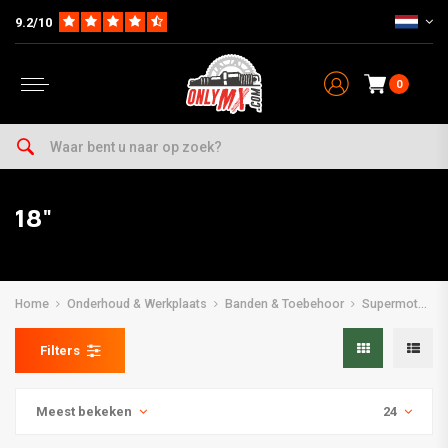
9.2/10
0
18"
Home
Onderhoud & Werkplaats
Banden & Toebehoor
Supermotard
Filters
Meest bekeken
24