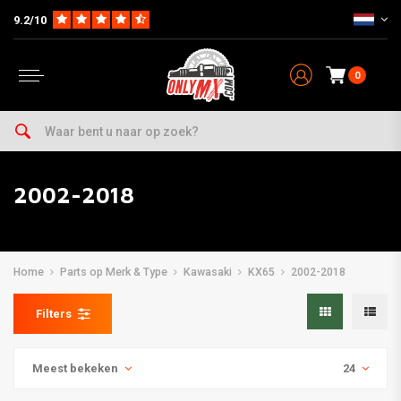
9.2/10
0
2002-2018
Home
Parts op Merk & Type
Kawasaki
KX65
2002-2018
Filters
Meest bekeken
24