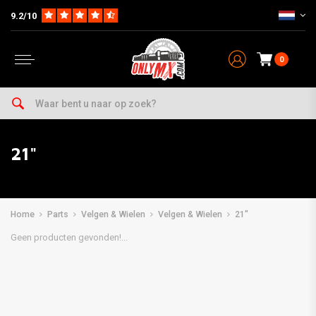
9.2/10
0
21"
Home
Parts
Velgen & Wielen
Velgen & Wielen
21"
Geen producten gevonden!...