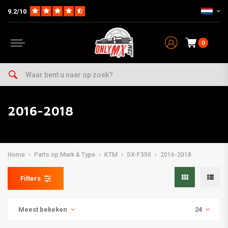
9.2/10
0
2016-2018
Home
Parts op Merk & Type
KTM
SX-F350
2016-2018
Filters
Meest bekeken
24