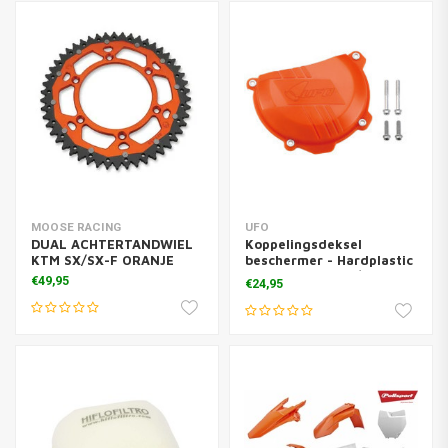
MOOSE RACING
UFO
DUAL ACHTERTANDWIEL
Koppelingsdeksel
KTM SX/SX-F ORANJE
beschermer - Hardplastic
oranje EXC-F250/350 -
€49,95
€24,95
SX-F250/350