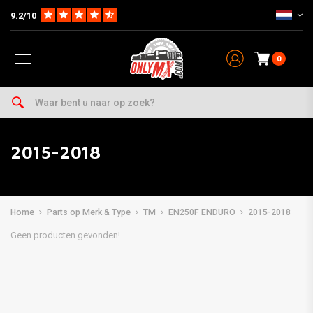
9.2/10
0
2015-2018
Home
Parts op Merk & Type
TM
EN250F ENDURO
2015-2018
Geen producten gevonden!...