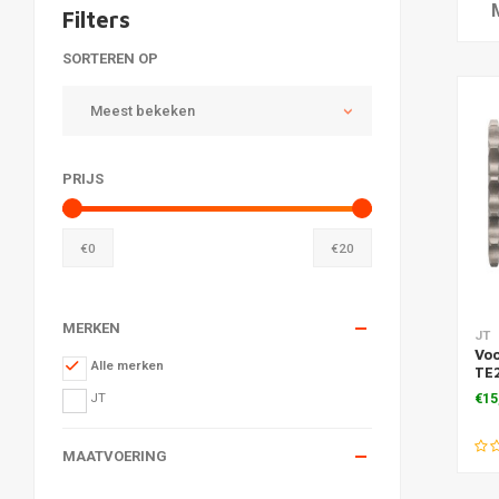
Filters
SORTEREN OP
Meest bekeken
PRIJS
€
0
€
20
MERKEN
Toe
JT
Vo
Alle merken
TE2
mo
JT
€15
MAATVOERING