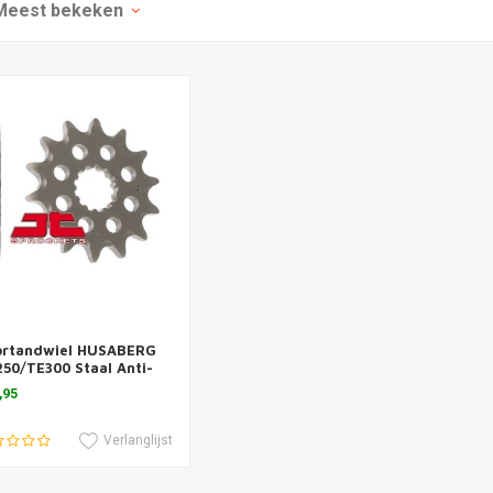
Meest bekeken
voegen aan winkelwagen
ortandwiel HUSABERG
50/TE300 Staal Anti-
dder
,95
Verlanglijst