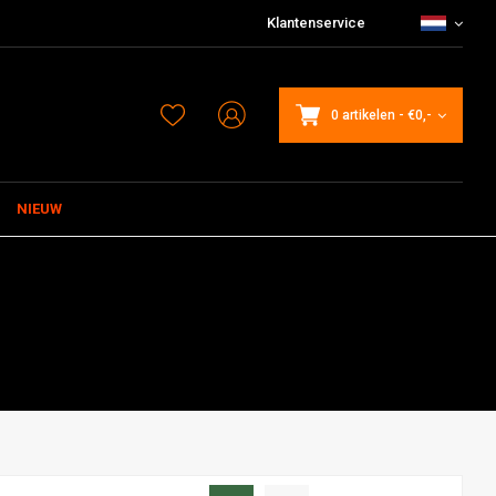
Klantenservice
0 artikelen
-
€0,-
NIEUW