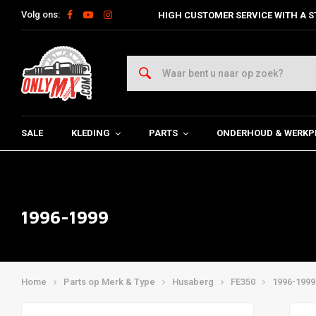
Volg ons:
HIGH CUSTOMER SERVICE WITH A S
SALE
KLEDING
PARTS
ONDERHOUD & WERKP
1996-1999
Home
Parts op Merk & Type
Husaberg
FE350
1996-1999