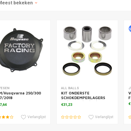
Meest bekeken
voegen aan winkelwagen
Toevoegen aan winkelwagen
T
YESEN
ALL BALLS
J
M/Husqvarna 250/300
KIT ONDERSTE
V
7/2018
SCHOKDEMPERLAGERS
F
pelingsdeksel
SX/SXF TC/TE/FC/FE
€
7,64
€31,23
Verlanglijst
Verlanglijst