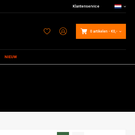
Klantenservice
0 artikelen
-
€0,-
NIEUW