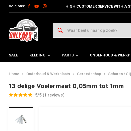
Volg ons:
HIGH CUSTOMER SERVICE WITH A S
SALE
KLEDING
PARTS
ONDERHOUD & WERKP
Home
Onderhoud & Werkplaats
Gereedschap
Schuren / Sli
13 delige Voelermaat 0,05mm tot 1mm
5/5 (1 reviews)