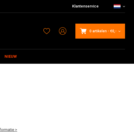
Klantenservice
0 artikelen
-
€0,-
NIEUW
formatie >