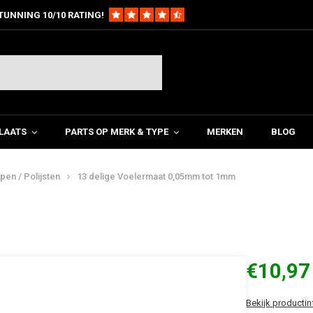
TUNNING 10/10 RATING!
LAATS
PARTS OP MERK & TYPE
MERKEN
BLOG
jpen / Polijsten
13 delige Voelermaat 0,05mm tot 1mm
€10,97
Bekijk productin