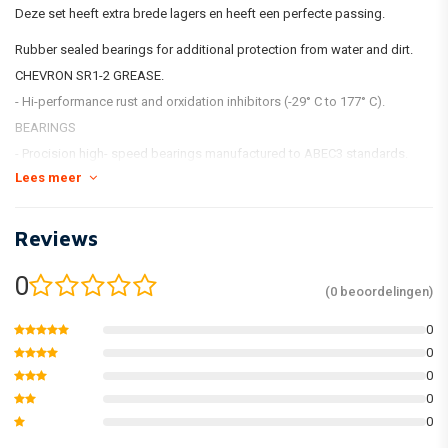
Deze set heeft extra brede lagers en heeft een perfecte passing.
Rubber sealed bearings for additional protection from water and dirt.
CHEVRON SR1-2 GREASE.
- Hi-performance rust and orxidation inhibitors (-29° C to 177° C).
BEARINGS
- Procision high- speed bearings manufactured to ABEC3 standards.
Lees meer
DOUBLE LIP SEAL
- Type TC.
Reviews
Inclusief alles op de foto.
0
(0 beoordelingen)
Passend op:
0
0
BETA 300
0
300
BETA
EVO300
20
0
300
BETA
EVO300
20
0
300
BETA
EVO300
20