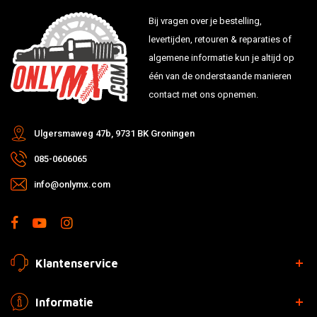
125
BETA
EVO125
20
Bij vragen over je bestelling,
GAS GAS 450
levertijden, retouren & reparaties of
450
GAS GAS
SM450
20
algemene informatie kun je altijd op
KAWASAKI 500
één van de onderstaande manieren
500
KAWASAKI
KX500
19
contact met ons opnemen.
500
KAWASAKI
KX500
19
500
KAWASAKI
KX500
19
Ulgersmaweg 47b, 9731 BK Groningen
500
KAWASAKI
KX500
19
085-0606065
500
KAWASAKI
KX500
19
500
KAWASAKI
KX500
19
info@onlymx.com
500
KAWASAKI
KX500
20
500
KAWASAKI
KX500
20
500
KAWASAKI
KX500
20
500
KAWASAKI
KX500
20
Klantenservice
500
KAWASAKI
KX500
20
KAWASAKI 450
Informatie
450
KAWASAKI
KLX450R
20