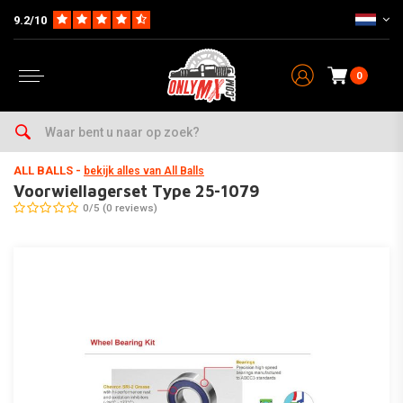
9.2/10
0
Home
Onderhoud & Werkplaats
Lagers
Wiellagers
Voorwiellager
ALL BALLS
-
bekijk alles van All Balls
Voorwiellagerset Type 25-1079
0/5 (0 reviews)