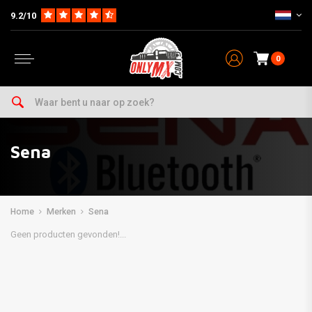
9.2/10
0
Sena
Home
Merken
Sena
Geen producten gevonden!...