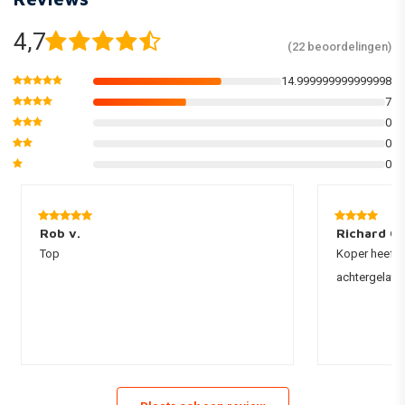
4,7
(22 beoordelingen)
14.999999999999998
7
0
0
0
Rob v.
Richard G.
Top
Koper heeft 
achtergelate