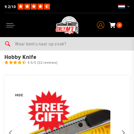
9.2/10
0
Home
Hobby Knife
Hobby Knife
4.5/5 (22 reviews)
HIDE