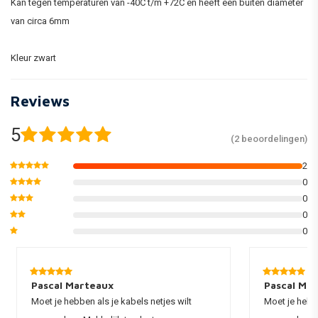
Kan tegen temperaturen van -40C t/m +72C en heeft een buiten diameter
van circa 6mm
Kleur zwart
Reviews
5
(2 beoordelingen)
2
0
0
0
0
Pascal Marteaux
Pascal Ma
Moet je hebben als je kabels netjes wilt
Moet je hebbe