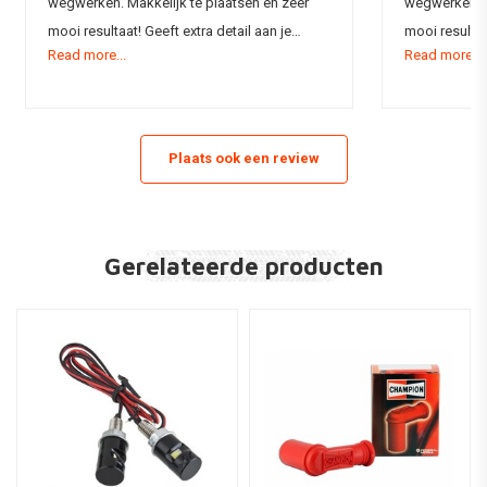
wegwerken. Makkelijk te plaatsen en zeer
wegwerken. M
mooi resultaat! Geeft extra detail aan je
mooi resultaa
Read more...
Read more...
motor
motor
Plaats ook een review
Gerelateerde producten