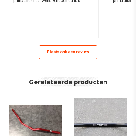
prima.alles naar wens verlopen.dank u
prima.alles 
Plaats ook een review
Gerelateerde producten