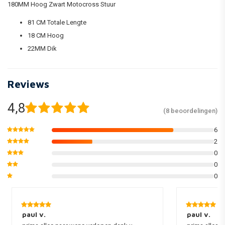
180MM Hoog Zwart Motocross Stuur
81 CM Totale Lengte
18 CM Hoog
22MM Dik
Reviews
4,8
(8 beoordelingen)
6
2
0
0
0
paul v.
paul v.