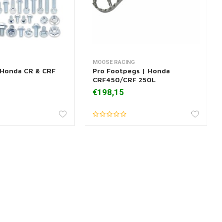
MOOSE RACING
 aan winkelwagen
Toevoegen aan winkelwagen
 Honda CR & CRF
Pro Footpegs | Honda
CRF450/CRF 250L
€198,15