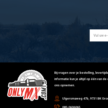
HONDA
CR 500 R
500
1994
ALL
48 KW(65 PS)
HONDA
CR 500 R
500
1995
ALL
48 KW(65 PS)
HONDA
CR 500 R
500
1996
ALL
48 KW(65 PS)
HONDA
CR 500 R
500
1997
ALL
48 KW(65 PS)
HONDA
CR 500 R
500
1998
ALL
48 KW(65 PS)
HONDA
CR 500 R
500
1999
ALL
48 KW(65 PS)
HONDA
CR 500 R
500
2000
ALL
48 KW(65 PS)
HONDA
CR 500 R
500
2001
ALL
48 KW(65 PS)
Bij vragen over je bestelling, leverti
informatie kun je altijd op één van 
ons opnemen.
Ulgersmaweg 47b, 9731 BK Gro
085-0606065