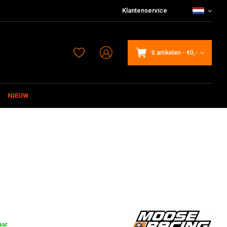
Klantenservice
0 artikelen
-
€0,-
NIEUW
aar