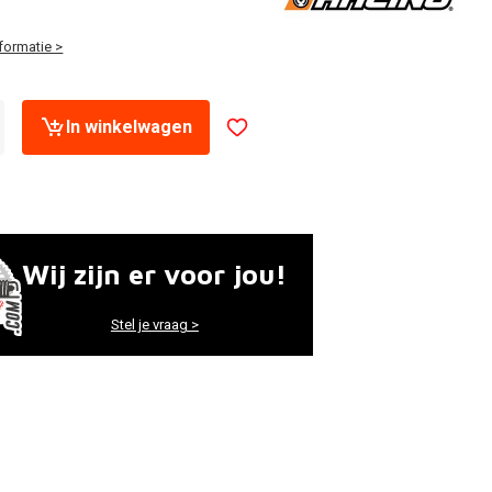
formatie >
In winkelwagen
Wij zijn er voor jou!
Stel je vraag >