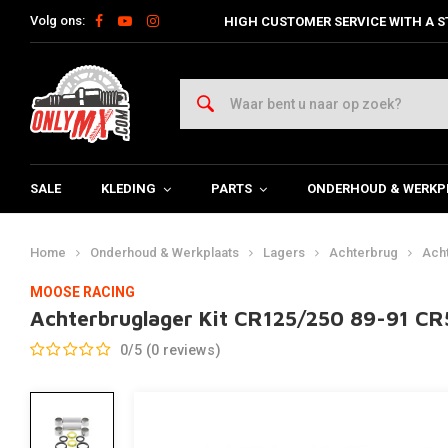
Volg ons:
HIGH CUSTOMER SERVICE WITH A S
SALE
KLEDING
PARTS
ONDERHOUD & WERKP
Home
Onderhoud & Werkplaats
Lagers
Achterbrug
Acht
MOOSE RACING
Achterbruglager Kit CR125/250 89-91 C
0/5 (0 reviews)