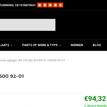
TUNNING 10/10 RATING!
LAATS
PARTS OP MERK & TYPE
MERKEN
BLOG
erbruglager Kit CR125/250 89-91 CR500 92-01
R500 92-01
€94,32
✔ Direct leverb