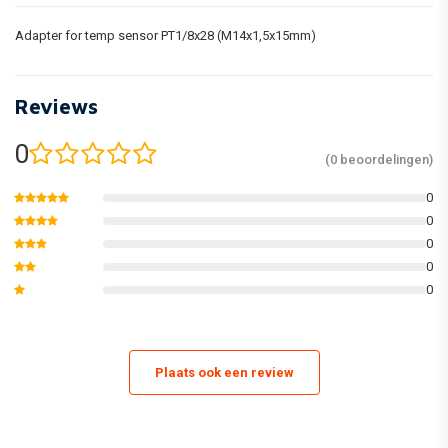
Adapter for temp sensor PT1/8x28 (M14x1,5x15mm)
Reviews
0
(0 beoordelingen)
0
0
0
0
0
Plaats ook een review