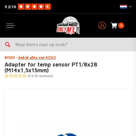
9.2/10
0
Home
Parts
Electra
Tellers
Adapter for temp sensor PT1/8x28 (M14x1,5x15mm)
KOSO
-
bekijk alles van KOSO
Adapter for temp sensor PT1/8x28
(M14x1,5x15mm)
0/5 (0 reviews)