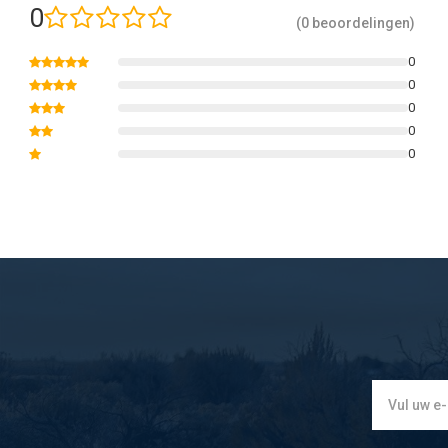
0
(0 beoordelingen)
0
0
0
0
0