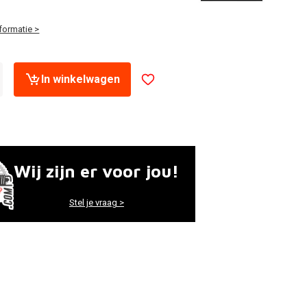
formatie >
In winkelwagen
Wij zijn er voor jou!
Stel je vraag >