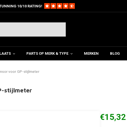
TUNNING 10/10 RATING!
LAATS
PARTS OP MERK & TYPE
MERKEN
BLOG
nsor voor GP-stijlmeter
-stijlmeter
€15,32