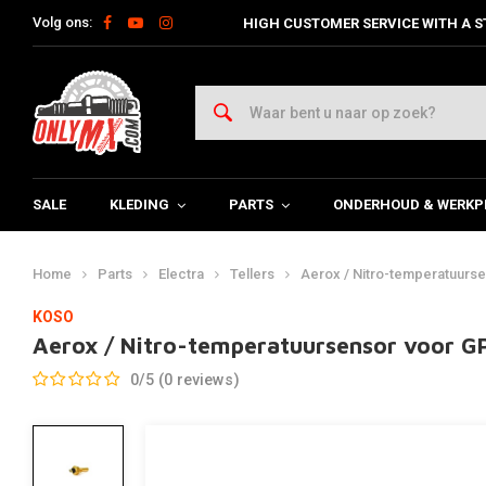
Volg ons:
HIGH CUSTOMER SERVICE WITH A S
SALE
KLEDING
PARTS
ONDERHOUD & WERKP
Home
Parts
Electra
Tellers
Aerox / Nitro-temperatuurse
KOSO
Aerox / Nitro-temperatuursensor voor GP
0/5 (0 reviews)