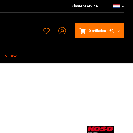
Klantenservice
0 artikelen
-
€0,-
NIEUW