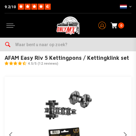
9.2/10
0
Home
Onderhoud & Werkplaats
Ketting & Toebehoren
Kettingschakel
AFAM Easy Riv 5 Kettingpons / Kettingklink set
4.5/5 (12 reviews)