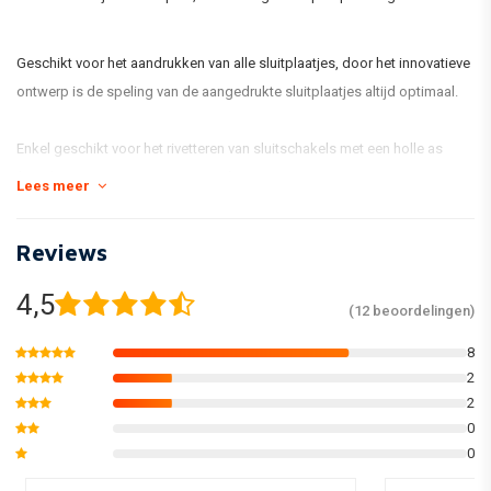
Geschikt voor het aandrukken van alle sluitplaatjes, door het innovatieve
ontwerp is de speling van de aangedrukte sluitplaatjes altijd optimaal.
Enkel geschikt voor het rivetteren van sluitschakels met een holle as
(MRS) en een stap van 520, 525 of 530.
Lees meer
Reviews
4,5
(12 beoordelingen)
8
2
2
0
0