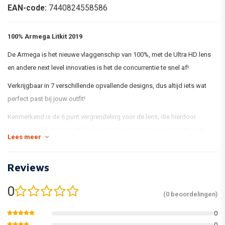
EAN-code:
7440824558586
100% Armega Litkit 2019
De Armega is het nieuwe vlaggenschip van 100%, met de Ultra HD lens
en andere next level innovaties is het de concurrentie te snel af!
Verkrijgbaar in 7 verschillende opvallende designs, dus altijd iets wat
perfect past bij jouw outfit!
Kenmerkend is de 6 punt vergrendeling voor de lens, die hierdoor
maximaal afsluit tegen stof en vuil en ten alle tijden op de juiste plek
Lees meer
blijft zitten.
Het "
Sweat management
" klimaatcontrole systeem, een hoogwaardige
Reviews
ventilatie en transpiratie afvoer zorgen er voor dat u het ten alle tijden
droog houdt.
0
(0 beoordelingen)
0
0