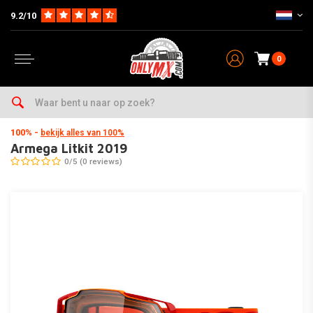
9.2/10
0
Home
Kleding
Crossbrillen & Accesoires
Brillen
100%
Armega Litkit 2019
100%
-
bekijk alles van 100%
Armega Litkit 2019
0/5 (0 reviews)