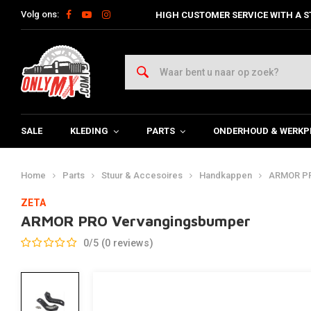
Volg ons:
HIGH CUSTOMER SERVICE WITH A S
SALE
KLEDING
PARTS
ONDERHOUD & WERKP
Home
Parts
Stuur & Accesoires
Handkappen
ARMOR PR
ZETA
ARMOR PRO Vervangingsbumper
0/5 (0 reviews)