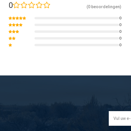
0
(0 beoordelingen)
0
0
0
0
0