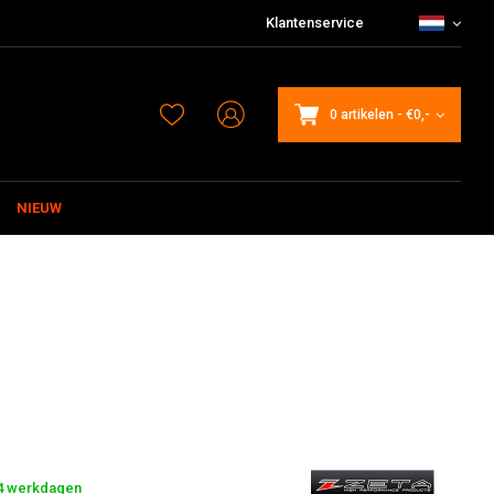
Klantenservice
0 artikelen
-
€0,-
NIEUW
-4 werkdagen