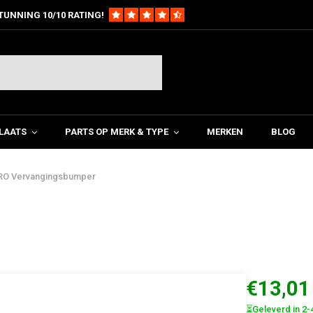
TUNNING 10/10 RATING!
LAATS
PARTS OP MERK & TYPE
MERKEN
BLOG
O Vervangingsbumper
€13,01
⏳Geleverd in 2