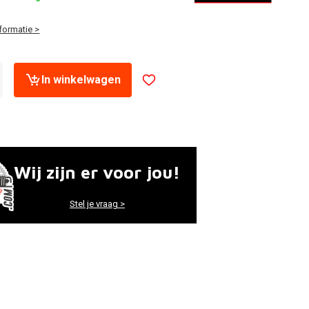
formatie >
In winkelwagen
Wij zijn er voor jou!
Stel je vraag >