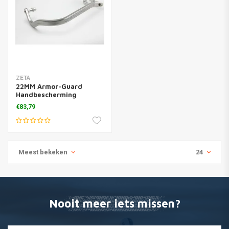
ZETA
22MM Armor-Guard
Handbescherming
"Straight" - Titanium
€83,79
Meest bekeken
24
Nooit meer iets missen?