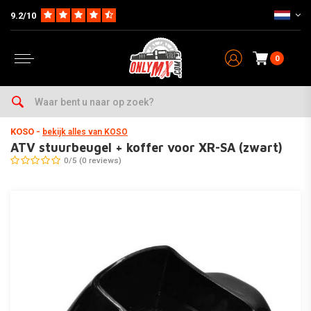
9.2/10
0
Home
Parts
Electra
Tellers
ATV stuurbeugel + koffer voor XR-SA (zwart)
KOSO
-
bekijk alles van KOSO
ATV stuurbeugel + koffer voor XR-SA (zwart)
0/5 (0 reviews)