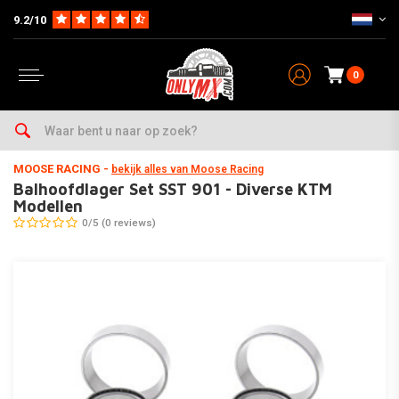
9.2/10
0
Home
Onderhoud & Werkplaats
Lagers
Balhoofd
Balhoofdlager Set SST 901 - Diverse KTM Modellen
MOOSE RACING
-
bekijk alles van Moose Racing
Balhoofdlager Set SST 901 - Diverse KTM
Modellen
0/5 (0 reviews)