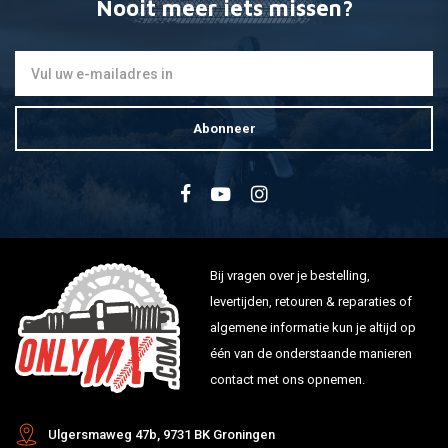
SMR 450
---
2008
2009
Nooit meer iets missen?
690 Enduro
---
2008
2009
690 Duke
---
2008
2011
990 Adventure S
2006
2008
250 EXC
---
2006
2006
Abonneer
250 EXC
---
2007
2007
250 EXC
---
2008
2008
250 EXC
---
2009
2009
250 EXC
---
2010
2010
250 EXC
---
2011
2011
250 EXC
---
2012
2012
Bij vragen over je bestelling,
EXC 450
---
2010
2010
levertijden, retouren & reparaties of
EXC 450
---
2011
2011
algemene informatie kun je altijd op
EXC 450 ie
---
2012
2012
één van de onderstaande manieren
EXC 450 ie
---
2013
2013
contact met ons opnemen.
EXC 450
---
2007
2007
EXC 450
---
2006
2006
Ulgersmaweg 47b, 9731 BK Groningen
SM 950 Supermoto
LC8
2008
2008