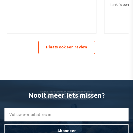
tank is een a
Plaats ook een review
Nooit meer iets missen?
Abonneer