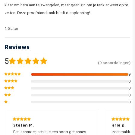
klaar om hem aan te zwengelen, maar geen zin om je tank er weer op te
zetten. Deze proefstand tank biedt de oplossing!
1,5 Liter
Reviews
5
(9 beoordelingen)
9
0
0
0
0
Stefan M.
arie p.
Een aanrader, schilt je een hoop gehannes
zeer makkeli