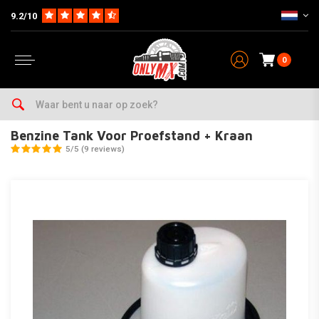
9.2/10
0
Home
Parts
Plastics & Decals
Tanks & Doppen
Benzine Tank Voor Proefstand + Kraan
Benzine Tank Voor Proefstand + Kraan
5/5 (9 reviews)