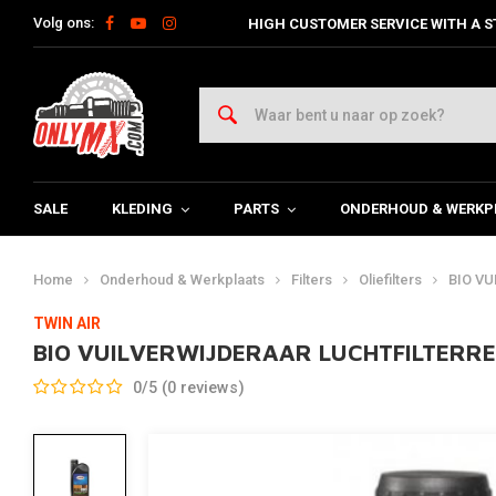
Volg ons:
HIGH CUSTOMER SERVICE WITH A S
SALE
KLEDING
PARTS
ONDERHOUD & WERKP
Home
Onderhoud & Werkplaats
Filters
Oliefilters
BIO VU
TWIN AIR
BIO VUILVERWIJDERAAR LUCHTFILTERRE
0/5 (0 reviews)