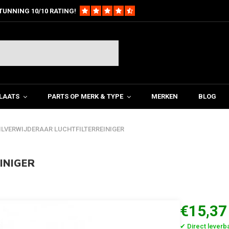
TUNNING 10/10 RATING!
LAATS
PARTS OP MERK & TYPE
MERKEN
BLOG
ILVERWIJDERAAR LUCHTFILTERREINIGER
INIGER
€15,37
✔ Direct leverb