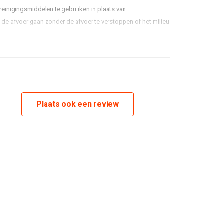
 reinigingsmiddelen te gebruiken in plaats van
 de afvoer gaan zonder de afvoer te verstoppen of het milieu
filterolie in blik van 1 liter, 12 stuks per doos; verkocht per
 Dirt Remover en 1 liter BIO Liquid Power filterolie
Plaats ook een review