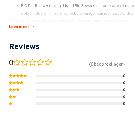
BIO Dirt Remover reinigt Liquid Bio Power olie door korrelvormige
oplosmiddelen; in water oplosbare reiniger kan rechtstreeks door
te schaden; zal het filterschuim niet verharden of beschadigen
Lees meer
Aanbevolen voor alle schuimfilters
BIO Dirt Remover in 1 liter fles; per stuk verkocht, BIO Liquid Power 
Reviews
stuk of spuitbus van 500 ml; verkocht elk; BIO Pack bevat 1 liter BIO
0
(0 beoordelingen)
0
0
0
0
0