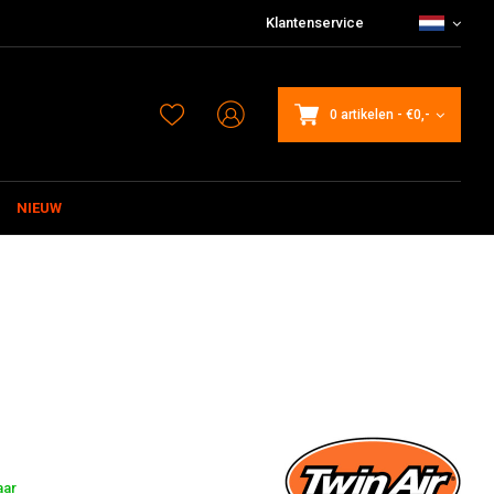
Klantenservice
0 artikelen
-
€0,-
NIEUW
aar