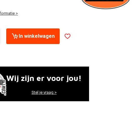
formatie >
In winkelwagen
Wij zijn er voor jou!
Stel je vraag >