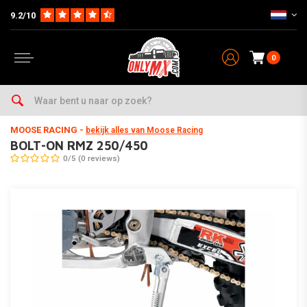
9.2/10
0
Home
Parts op Merk & Type
Suzuki
RM-Z250
2004-2006
BOLT-ON RMZ 250/450
MOOSE RACING
-
bekijk alles van Moose Racing
BOLT-ON RMZ 250/450
0/5 (0 reviews)