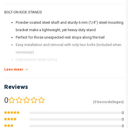
BOLT-ON KICK STANDS
Powder-coated steel shaft and sturdy 6 mm (1/4") steel mounting
bracket make a lightweight, yet heavy-duty stand
Perfect for those unexpected rest stops along the trail
Easy installation and removal with only two bolts (included when
necessary)
High-tension steel spring
Lees meer
Reviews
0
(0 beoordelingen)
0
0
0