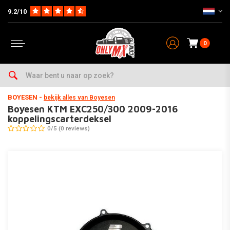
9.2/10
0
Home
Parts op Merk & Type
Husaberg
TE250
2011-2012
Boyesen KTM EXC250/300 2009-2016 koppelingscarterdeksel
BOYESEN
-
bekijk alles van Boyesen
Boyesen KTM EXC250/300 2009-2016
koppelingscarterdeksel
0/5 (0 reviews)