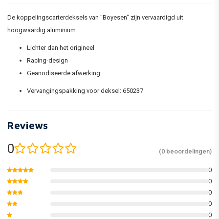
De koppelingscarterdeksels van "Boyesen" zijn vervaardigd uit
hoogwaardig aluminium.
Lichter dan het origineel
Racing-design
Geanodiseerde afwerking
Vervangingspakking voor deksel: 650237
Reviews
0
(0 beoordelingen)
0
0
0
0
0