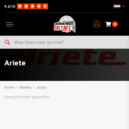
9.2/10
0
Ariete
Home
Merken
Ariete
Geen producten gevonden!...