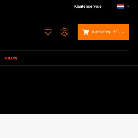
Klantenservice
0 artikelen
-
€0,-
NIEUW