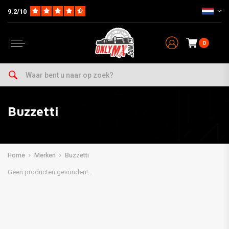
9.2/10
0
Buzzetti
Home
Merken
Buzzetti
Geen producten gevonden!...