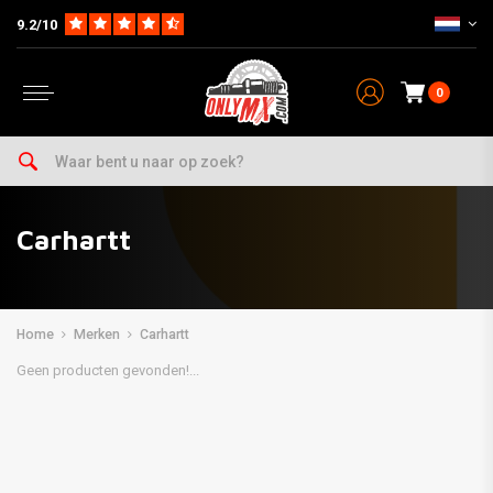
9.2/10
0
Carhartt
Home
Merken
Carhartt
Geen producten gevonden!...