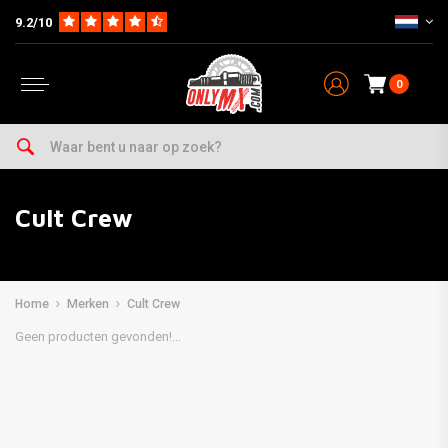
9.2/10
0
Cult Crew
Home
Merken
Cult Crew
Geen producten gevonden!...