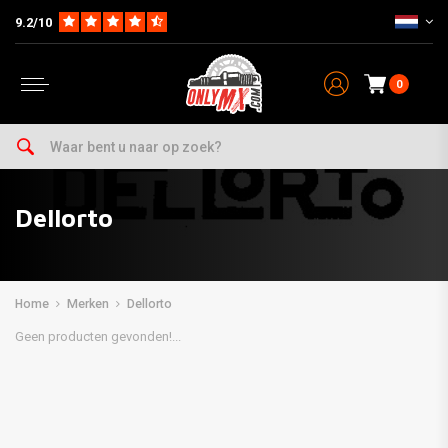
9.2/10
0
Dellorto
Home
Merken
Dellorto
Geen producten gevonden!...