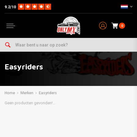
9.2/10
0
Easyriders
Home
Merken
Easyriders
Geen producten gevonden!...