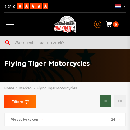
9.2/10
0
Flying Tiger Motorcycles
Home
Merken
Flying Tiger Motorcycles
Filters
Meest bekeken
24